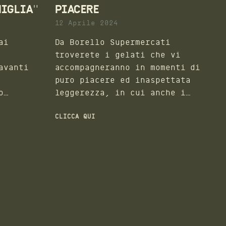
MIGLIA"
PIACERE
12 Aprile 2024
ai
Da Borello Supermercati
troverete i gelati che vi
avanti
accompagneranno in momenti di
puro piacere ed inaspettata
o
leggerezza, in cui anche i
 che è
campioni come Charles Leclerc
 catena
si ritrovano.
CLICCA QUI