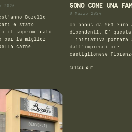
SONO COME UNA FA
o 2025
8 Marzo 2024
est'anno Borello
cati è stato
Un bonus da 250 euro 
to il supermercato
dipendenti. E’ questa
o per la miglior
l’iniziativa portata 
della carne.
dall’imprenditore
castiglionese Fiorenz
Borello (nella foto),
titolare dell’omonima
CLICCA QUI
di Supermercati del
territorio.