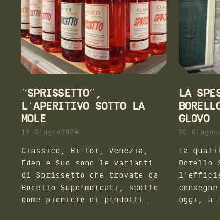
“SPRISSETTO”,
LA SPE
L’APERITIVO SOTTO LA
BORELL
MOLE
GLOVO
19 Giugno2024
20 Giugno
Classico, Bitter, Venezia,
La quali
Eden e Sud sono le varianti
Borello 
di Sprissetto che trovate da
l’effici
Borello Supermercati, scelto
consegne
come pioniere di prodotti
oggi, a To
locali e in questo caso di un
opportun