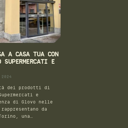
SA A CASA TUA CON
O SUPERMERCATI E
 2024
tà dei prodotti di
Supermercati e
enza di Glovo nelle
 rappresentano da
rino, una
ità in più per gli