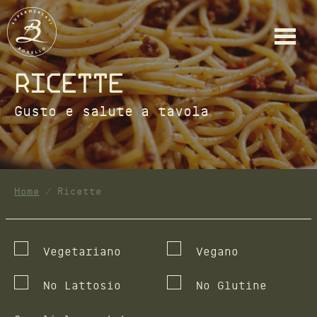
Ricette
Gusto e salute a tavola
Home
Ricette
Vegetariano
Vegano
No Lattosio
No Glutine